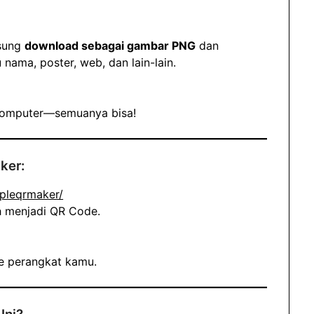
gsung
download sebagai gambar PNG
dan
nama, poster, web, dan lain-lain.
u komputer—semuanya bisa!
ker:
mpleqrmaker/
ah menjadi QR Code.
 perangkat kamu.