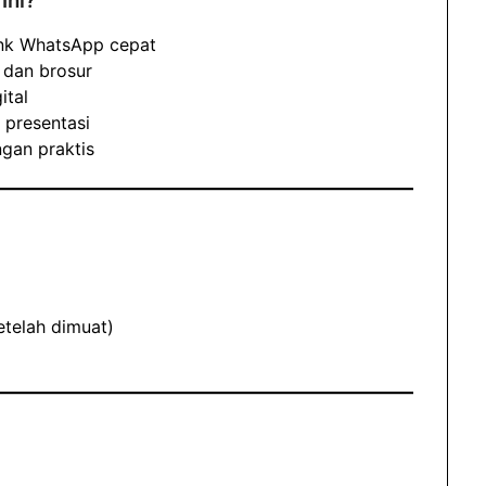
Ini?
Link WhatsApp cepat
 dan brosur
ital
 presentasi
ngan praktis
setelah dimuat)