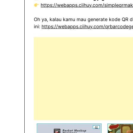
https://webapps.ciihuy.com/simpleqrmak
Oh ya, kalau kamu mau generate kode QR da
ini:
https://webapps.ciihuy.com/qrbarcodege
AD