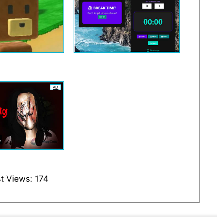
AD
t Views:
174