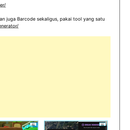
er/
n juga Barcode sekaligus, pakai tool yang satu
nerator/
AD
AD