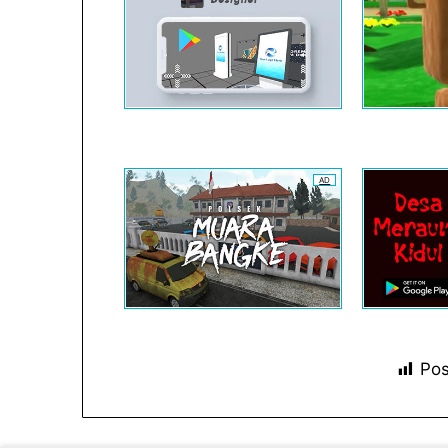
AD
Pos