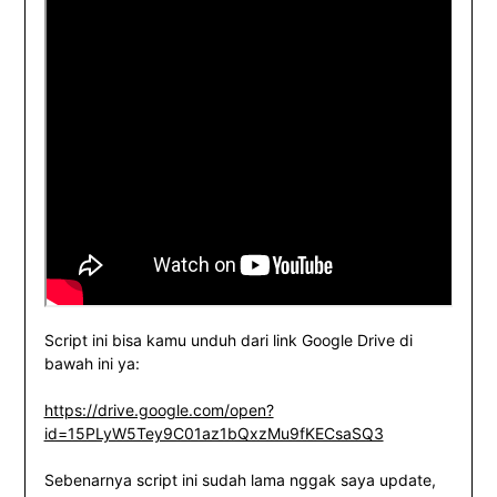
Script ini bisa kamu unduh dari link Google Drive di
bawah ini ya:
https://drive.google.com/open?
id=15PLyW5Tey9C01az1bQxzMu9fKECsaSQ3
Sebenarnya script ini sudah lama nggak saya update,